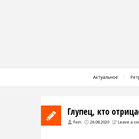
Skip
to
content
Актуальное
Рет
Глупец, кто отрица
fixin
26.08.2020
Leave a c