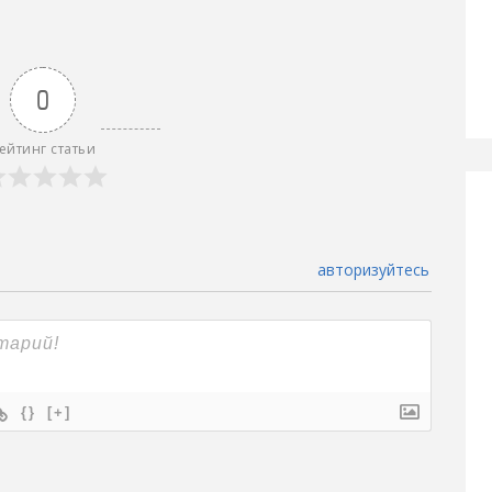
0
ейтинг статьи
авторизуйтесь
{}
[+]