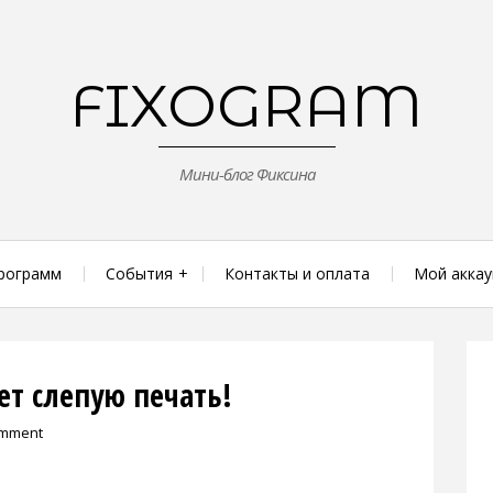
FIXOGRAM
Мини-блог Фиксина
рограмм
События
Контакты и оплата
Мой аккау
ет слепую печать!
omment