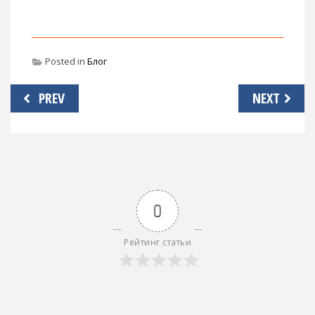
Posted in
Блог
Навигация
PREV
NEXT
по
записям
0
Рейтинг статьи