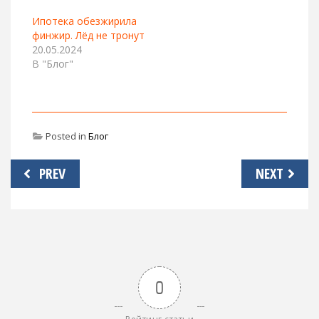
Ипотека обезжирила
финжир. Лёд не тронут
20.05.2024
В "Блог"
Posted in
Блог
Навигация
PREV
NEXT
по
записям
0