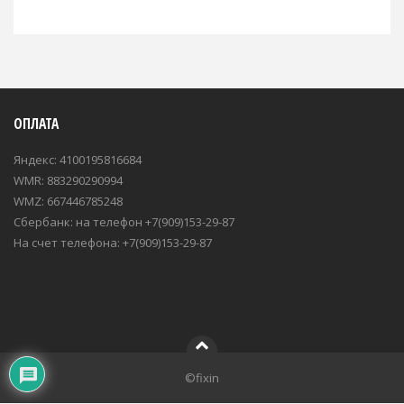
ОПЛАТА
Яндекс: 4100195816684
WMR: 883290290994
WMZ: 667446785248
Сбербанк: на телефон +7(909)153-29-87
На счет телефона: +7(909)153-29-87
©fixin