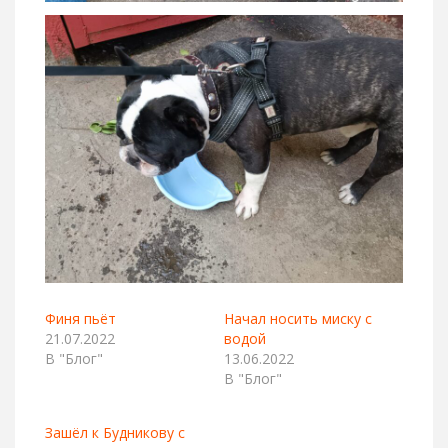
Финя пьёт
Начал носить миску с
21.07.2022
водой
В "Блог"
13.06.2022
В "Блог"
Зашёл к Будникову с