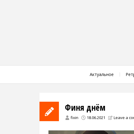
Skip
to
content
Актуальное
Рет
Финя днём
fixin
18.06.2021
Leave a c