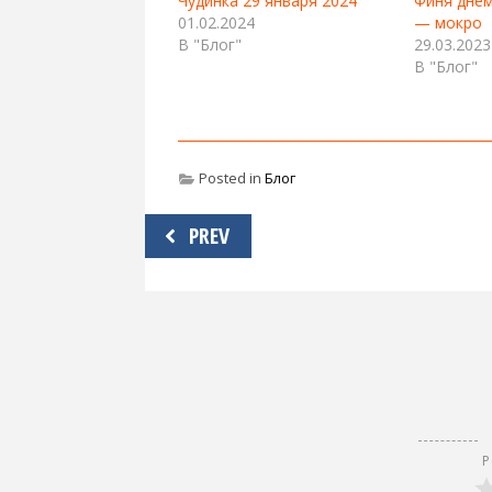
Чудинка 29 января 2024
Финя днем
01.02.2024
— мокро
В "Блог"
29.03.2023
В "Блог"
Posted in
Блог
Навигация
PREV
по
записям
Р