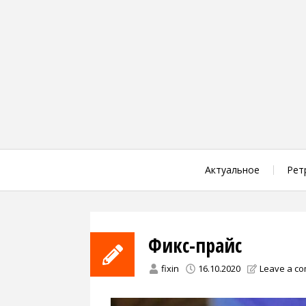
Skip
to
content
Актуальное
Рет
Фикс-прайс
fixin
16.10.2020
Leave a c