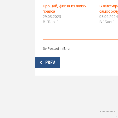
Прощай, фигня из Фикс-
В Фикс-пр
прайса
самообсл
29.03.2023
08.06.2024
В "Блог"
В "Блог"
Posted in
Блог
Навигация
PREV
по
записям
Р