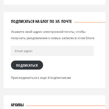
СВЕЖИЕ КОММЕНТАРИИ
Кучино в огне
к записи
В казино нас не пустили 18
июля 2026
Властелин творожных колец
к записи
Много
слизняков 18 июля 2026
Хуйтебе
к записи
В казино нас не пустили 18 июля
2026
Вялый Латыш
к записи
В казино нас не пустили 18
июля 2026
ФистингТВ
к записи
Много слизняков 18 июля 2026
ПОДПИСАТЬСЯ НА БЛОГ ПО ЭЛ. ПОЧТЕ
Укажите свой адрес электронной почты, чтобы