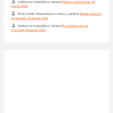
июля 2026
Властелин творожных колец
к записи
Много
слизняков 18 июля 2026
Хуйтебе
к записи
В казино нас не пустили 18 июля
2026
Вялый Латыш
к записи
В казино нас не пустили 18
июля 2026
ФистингТВ
к записи
Много слизняков 18 июля 2026
ФистингТВ
к записи
В казино нас не пустили 18
июля 2026
ФистингТВ
к записи
В казино нас не пустили 18
июля 2026
Найки из помойки
к записи
Много слизняков 18
июля 2026
Властелин творожных колец
к записи
Ждем такси в
Куликово 18 июля 2026
Найки из помойки
к записи
В казино нас не
пустили 18 июля 2026