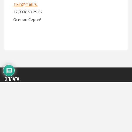
fixin@mail.ru
+7(909)153-29-87
Осипов Сергей
ОПЛАТА
Яндекс: 4100195816684
WMR: 883290290994
WMZ: 667446785248
Сбербанк: на телефон +7(909)153-29-87
На счет телефона: +7(909)153-29-87