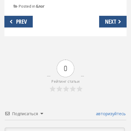
Posted in
Блог
Навигация
PREV
NEXT
по
записям
0
Рейтинг статьи
Подписаться
авторизуйтесь