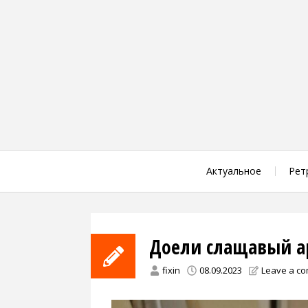
Skip
to
content
Актуальное
Рет
Доели слащавый ар
fixin
08.09.2023
Leave a c