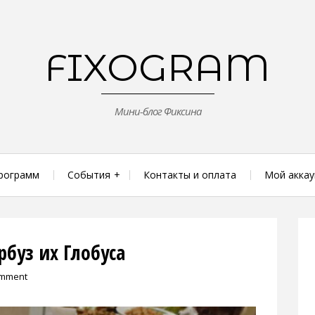
FIXOGRAM
Мини-блог Фиксина
рограмм
События
Контакты и оплата
Мой аккау
буз их Глобуса
omment