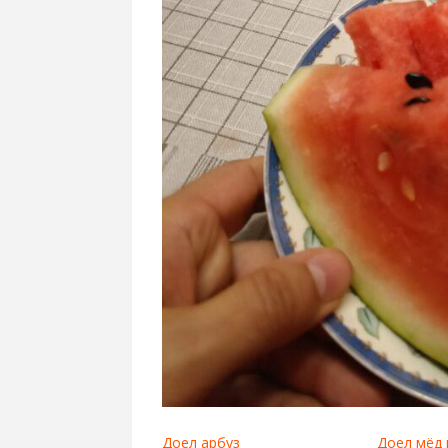
Доел арбуз
Доел мёд 