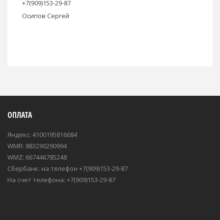
+7(909)153-29-87
Осипов Сергей
ОПЛАТА
Яндекс: 4100195816684
WMR: 883290290994
WMZ: 667446785248
Сбербанк: на телефон +7(909)153-29-87
На счет телефона: +7(909)153-29-87