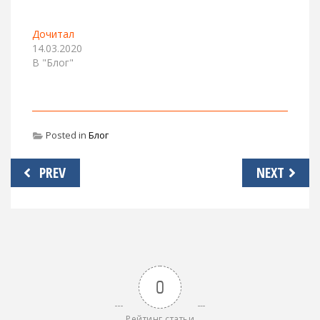
Дочитал
14.03.2020
В "Блог"
Posted in
Блог
Навигация
PREV
NEXT
по
записям
0
Рейтинг статьи