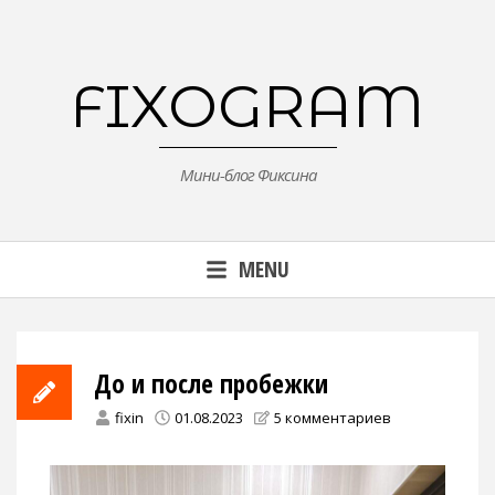
Skip
to
content
FIXOGRAM
Мини-блог Фиксина
MENU
До и после пробежки
fixin
01.08.2023
5 комментариев