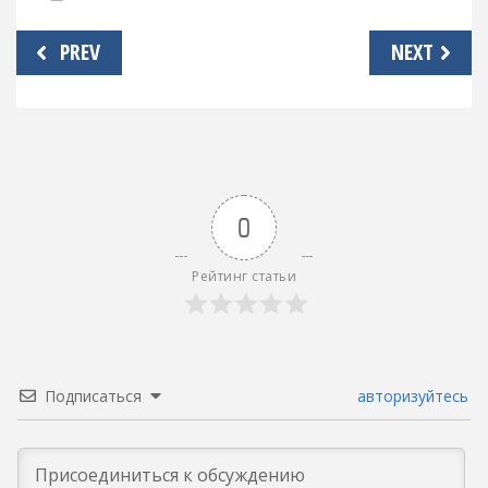
Навигация
PREV
NEXT
по
записям
0
Рейтинг статьи
Подписаться
авторизуйтесь