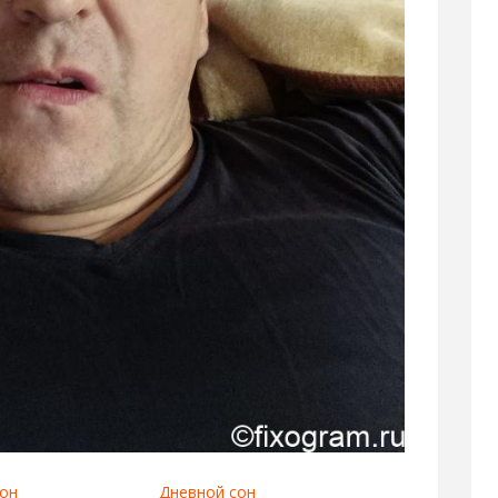
он
Дневной сон