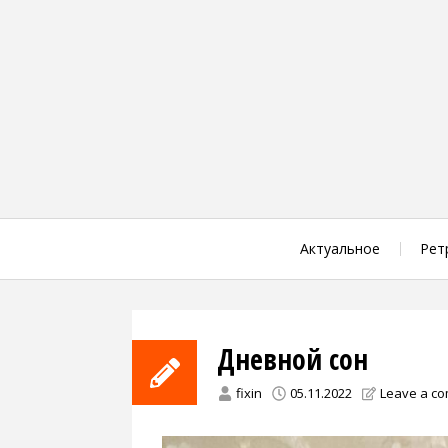
Skip
to
content
Актуальное
Рет
Дневной сон
fixin
05.11.2022
Leave a c