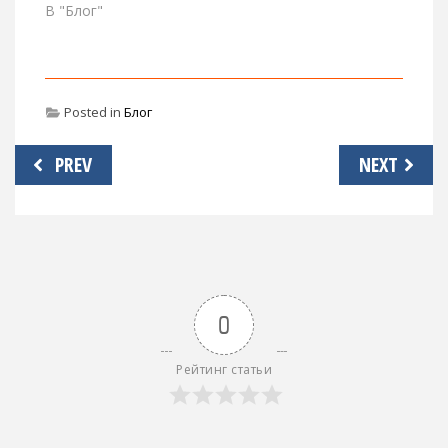
В "Блог"
Posted in
Блог
Навигация
PREV
NEXT
по
записям
0
Рейтинг статьи