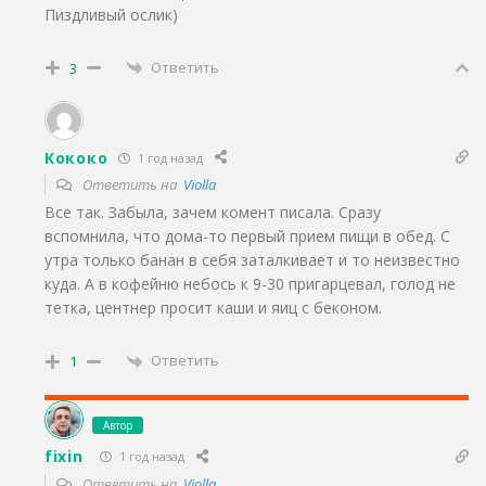
Пиздливый ослик)
Ответить
3
Кококо
1 год назад
Ответить на
Violla
Все так. Забыла, зачем комент писала. Сразу
вспомнила, что дома-то первый прием пищи в обед. С
утра только банан в себя заталкивает и то неизвестно
куда. А в кофейню небось к 9-30 пригарцевал, голод не
тетка, центнер просит каши и яиц с беконом.
Ответить
1
Автор
fixin
1 год назад
Ответить на
Violla