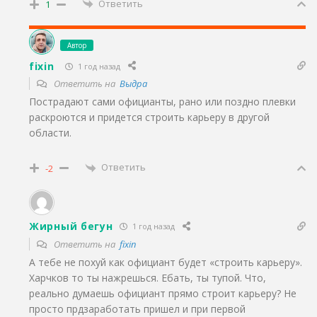
Ответить
1
Автор
fixin
1 год назад
Ответить на
Выдра
Пострадают сами официанты, рано или поздно плевки
раскроются и придется строить карьеру в другой
области.
Ответить
-2
Жирный бегун
1 год назад
Ответить на
fixin
А тебе не похуй как официант будет «строить карьеру».
Харчков то ты нажрешься. Ебать, ты тупой. Что,
реально думаешь официант прямо строит карьеру? Не
просто прдзаработать пришел и при первой