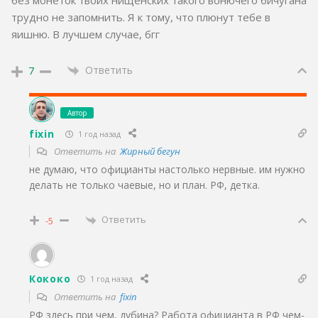
без монеток твоих нищенских такого вонючего бичугана
трудно не запомнить. Я к тому, что плюнут тебе в
яишню. В лучшем случае, бгг
Ответить
7
Автор
fixin
1 год назад
Ответить на
Жирный бегун
не думаю, что официанты настолько нервные. им нужно
делать не только чаевые, но и план. РФ, детка.
Ответить
-5
Кококо
1 год назад
Ответить на
fixin
РФ здесь при чем, дубина? Работа официанта в РФ чем-