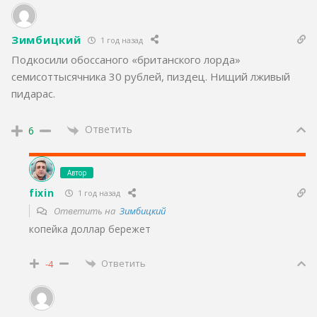
Зимбицкий
1 год назад
Подкосили обоссаного «британского лорда»
семисоттысячника 30 рублей, пиздец. Нищий лживый
пидарас.
Ответить
6
Автор
fixin
1 год назад
Ответить на
Зимбицкий
копейка доллар бережет
Ответить
-4