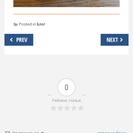
Posted in
Блог
Навигация
PREV
NEXT
по
записям
0
Рейтинг статьи