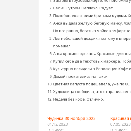
Застрял в грузовом лифте, но приложив у
Вес 91.3 утром. Неплохо. Радует.
Полюбовался своими бритыми мудями. Х
Анка выдала желтую беговую майку. Жаль
Но все равно, бегать в майке комфортнее
Лил небольшой дождик, поэтому я впер
помешал.
Анка красиво оделась. Красивые джинсы 
Купил себе два текстовых маркера. Поба
Культурно посидели в Революции Кофе и 
Домой прокатились на такси.
Цветная капуста подешевела, уже по 80.
Художница сообщила, что отправила мне
Неделя без кофе. Отлично.
Чудинка 30 ноября 2023
Красивая 
01.12.2023
07.05.2023
В "Блог"
В "Блог"