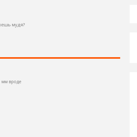
ижешь мудя?
6 мм вроде