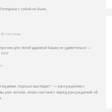
Телефона с собой не было.
3 лет назад
n
 впрочем для твоей дырявой башки не удивительно —
 ггггг
ть
 мудями. Хорошо выглядят.” — рассуждения с
ы уже читали, скоро настанет черёд рассуждений об
м…