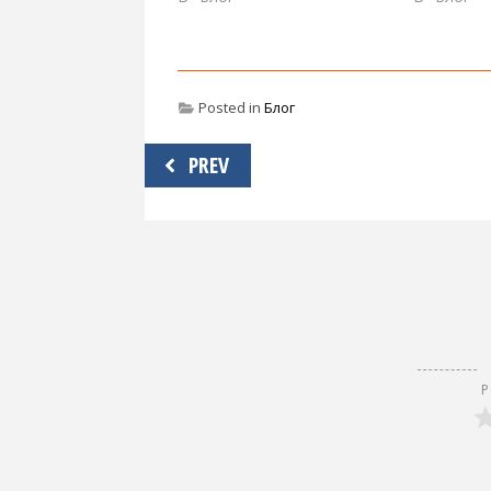
Posted in
Блог
Навигация
PREV
по
записям
Р