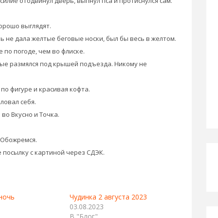
силие отодвинул дверь, выпнул пса и протиснулся сам.
орошо выглядят.
 не дала желтые беговые носки, был бы весь в желтом.
 по погоде, чем во флиске.
вые размялся под крышей подъезда. Никому не
по фигуре и красивая кофта.
ловал себя.
во Вкусно и Точка.
 Обожремся.
 посылку с картиной через СДЭК.
ночь
Чудинка 2 августа 2023
03.08.2023
В "Блог"