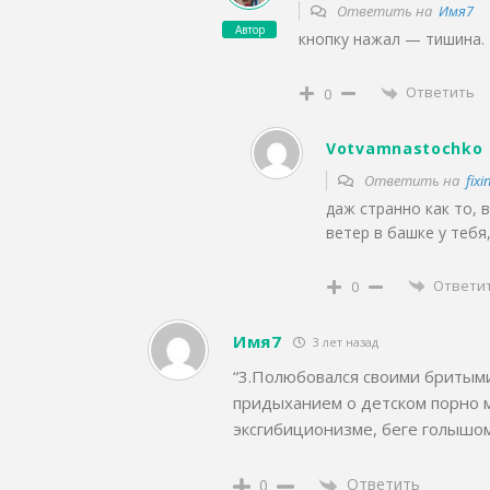
Ответить на
Имя7
Автор
кнопку нажал — тишина. 
Ответить
0
Votvamnastochko
Ответить на
fixi
даж странно как то,
ветер в башке у тебя,
Ответи
0
Имя7
3 лет назад
“3.Полюбовался своими бритыми
придыханием о детском порно м
эксгибиционизме, беге голышо
Ответить
0