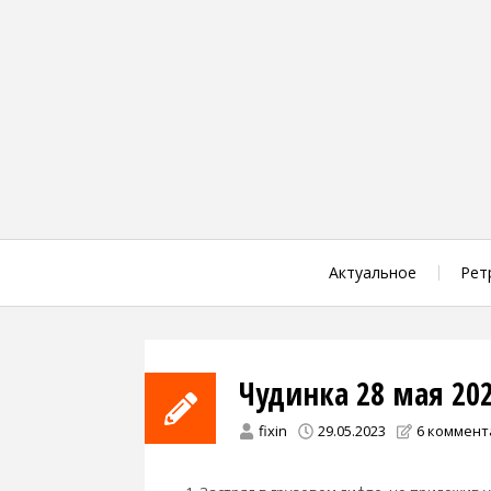
Skip
to
content
Актуальное
Рет
Чудинка 28 мая 20
fixin
29.05.2023
6 коммен