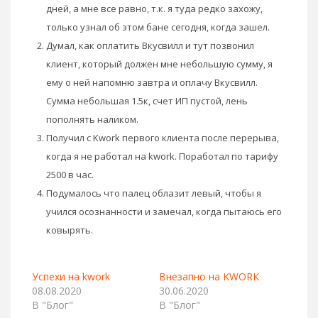
дней, а мне все равно, т.к. я туда редко захожу,
только узнал об этом бане сегодня, когда зашел.
Думал, как оплатить Вкусвилл и тут позвонил
клиент, который должен мне небольшую сумму, я
ему о ней напомню завтра и оплачу Вкусвилл.
Сумма небольшая 1.5к, счет ИП пустой, лень
пополнять наликом.
Получил с Kwork первого клиента после перерыва,
когда я не работал на kwork. Поработал по тарифу
2500 в час.
Подумалось что палец облазит левый, чтобы я
учился осознанности и замечал, когда пытаюсь его
ковырять.
Успехи на kwork
Внезапно на KWORK
08.08.2020
30.06.2020
В "Блог"
В "Блог"