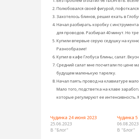
Без проблем оплатил 98 тысяч ВТБ. Всел
Полюбовался своей фигурой, пофоткался
Захотелось блинов, решил ехать в Глобу
Начал разбирать коробку с инструмента
для проводов. Разбирал 40 минут. Но тр
Купили впервые серую седушку на кухню
Разнообразие!
Купил в кафе Глобуса блины, салат. Вкус
Средний салат мне посчитали по цене ма
будущем маленькую тарелку.
Начал паять провод на клавиатуре мало
Мало того, подстветка на клаве заработ
которые регулируют ее интенсивность. 
Чудинка 24 июня 2023
Чудинка 5
25.06.2023
06.08.2023
В "Блог"
В "Блог"