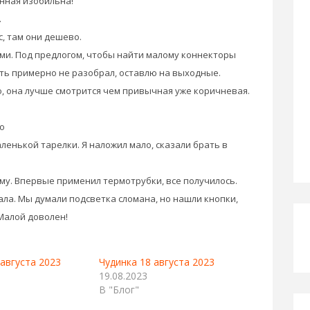
енная изобильна!
.
с, там они дешево.
ми. Под предлогом, чтобы найти малому коннекторы
еть примерно не разобрал, оставлю на выходные.
, она лучше смотрится чем привычная уже коричневая.
но
ленькой тарелки. Я наложил мало, сказали брать в
му. Впервые применил термотрубки, все получилось.
ала. Мы думали подсветка сломана, но нашли кнопки,
Малой доволен!
 августа 2023
Чудинка 18 августа 2023
19.08.2023
В "Блог"