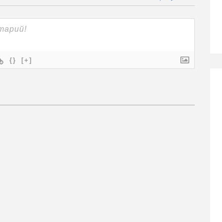
{}
[+]