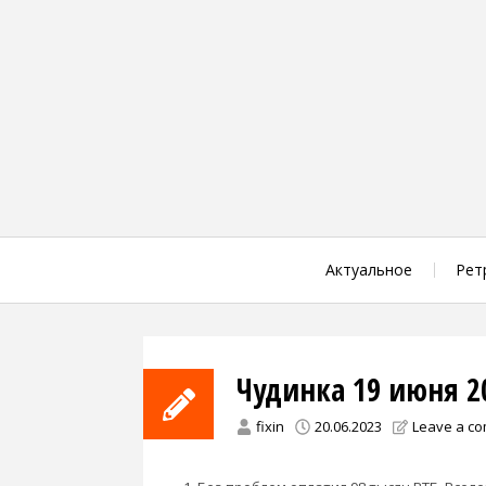
Skip
to
content
Актуальное
Рет
Чудинка 19 июня 2
fixin
20.06.2023
Leave a c