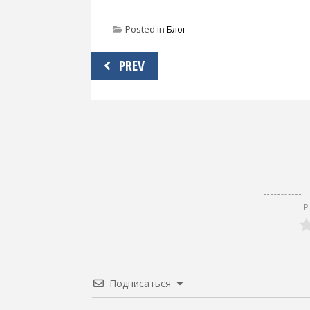
Posted in
Блог
Навигация
PREV
по
записям
Р
Подписаться