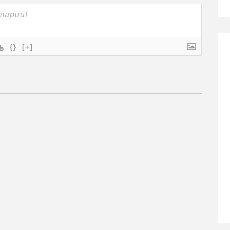
{}
[+]