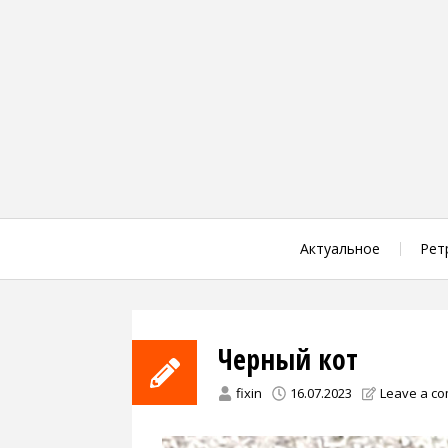
Skip
to
content
Актуальное
Рет
Черный кот
fixin
16.07.2023
Leave a c