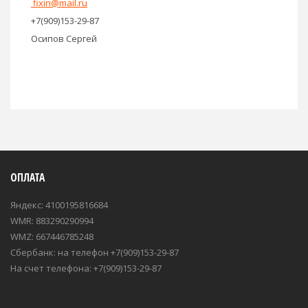
fixin@mail.ru
+7(909)153-29-87
Осипов Сергей
ОПЛАТА
Яндекс: 4100195816684
WMR: 883290290994
WMZ: 667446785248
Сбербанк: на телефон +7(909)153-29-87
На счет телефона: +7(909)153-29-87