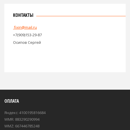
КОНТАКТЫ
fixin@mail.ru
+7(909)153-29-87
Осипов Сергей
ОПЛАТА
Яндекс: 4100195816684
WMR: 883290290994
WMZ: 667446785248