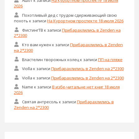
Ашот
к записи
На Курортном проспекте 18 июля
2026
Похотливый дед с трудом сдерживающий свою
похоть
к записи
На Курортном проспекте 18 июля 2026
ФистингТВ
к записи
Прибарахлились в Zenden на
2*2300
Кто вам нужен
к записи
Прибарахлились в Zenden
на 2*2300
Властелин творожных колец
к записи
ПП на пляже
Violla
к записи
Прибарахлились в Zenden на 2*2300
Violla
к записи
Прибарахлились в Zenden на 2*2300
Name
к записи
В избе-читальне нет книг 18 июля
2026
Святая антресоль
к записи
Прибарахлились в
Zenden на 2*2300