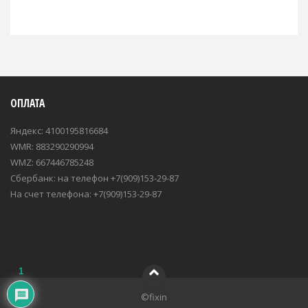
ОПЛАТА
Яндекс: 4100195816684
WMR: 883290290994
WMZ: 667446785248
Сбербанк: на телефон +7(909)153-29-87
На счет телефона: +7(909)153-29-87
1
©fixin