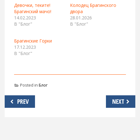
Девочки, теките!
Колодец Брагинского
Брагинский мачо!
двора
14.02.2023
28.01.2026
В "Блог"
В "Блог"
Брагинские Горки
17.12.2023
В "Блог"
Posted in
Блог
Навигация
PREV
NEXT
по
записям