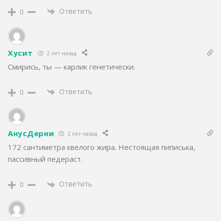
Ответить
0
Хусит
2 лет назад
Смирись, ты — карлик генетически.
Ответить
0
АнусДерни
2 лет назад
172 сантиметра квелого жира. Нестоящая пиписька,
пассивный педераст.
Ответить
0