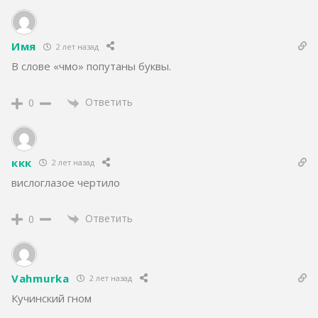
Имя
2 лет назад
В слове «чмо» попутаны буквы.
Ответить
0
ккк
2 лет назад
вислоглазое чертило
Ответить
0
Vahmurka
2 лет назад
Кучинский гном