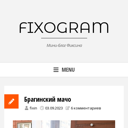
Skip
to
content
FIXOGRAM
Мини-блог Фиксина
MENU
Брагинский мачо
fixin
03.09.2023
6 комментариев