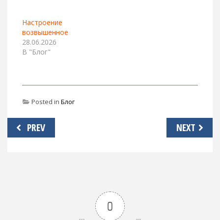
Настроение
возвышенное
28.06.2026
В "Блог"
Posted in
Блог
Навигация
PREV
NEXT
по
записям
0