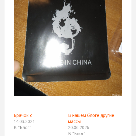
Брачок-с
В нашем блоге другие
14.03.2021
массы
В "Блог"
20.06.2026
В "Блог"