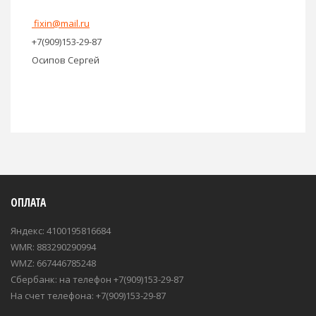
fixin@mail.ru
+7(909)153-29-87
Осипов Сергей
ОПЛАТА
Яндекс: 4100195816684
WMR: 883290290994
WMZ: 667446785248
Сбербанк: на телефон +7(909)153-29-87
На счет телефона: +7(909)153-29-87