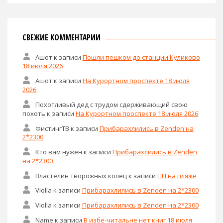
СВЕЖИЕ КОММЕНТАРИИ
Ашот
к записи
Пошли пешком до станции Куликово
18 июля 2026
Ашот
к записи
На Курортном проспекте 18 июля
2026
Похотливый дед с трудом сдерживающий свою
похоть
к записи
На Курортном проспекте 18 июля 2026
ФистингТВ
к записи
Прибарахлились в Zenden на
2*2300
Кто вам нужен
к записи
Прибарахлились в Zenden
на 2*2300
Властелин творожных колец
к записи
ПП на пляже
Violla
к записи
Прибарахлились в Zenden на 2*2300
Violla
к записи
Прибарахлились в Zenden на 2*2300
Name
к записи
В избе-читальне нет книг 18 июля