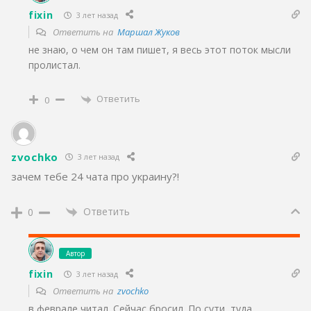
fixin
3 лет назад
Ответить на
Маршал Жуков
не знаю, о чем он там пишет, я весь этот поток мысли
пролистал.
Ответить
0
zvochko
3 лет назад
зачем тебе 24 чата про украину?!
Ответить
0
Автор
fixin
3 лет назад
Ответить на
zvochko
в феврале читал. Сейчас бросил. По сути, туда