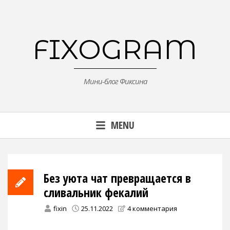
Skip
to
content
FIXOGRAM
Мини-блог Фиксина
MENU
Без уюта чат превращается в
сливальник фекалий
fixin
25.11.2022
4 комментария