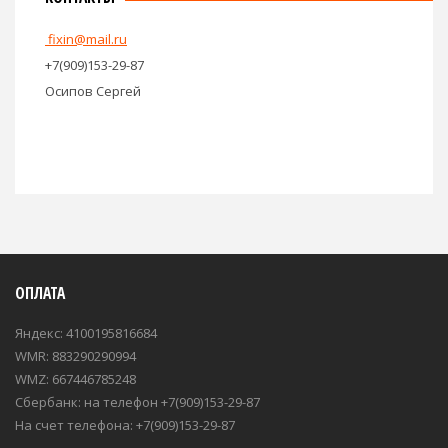
fixin@mail.ru
+7(909)153-29-87
Осипов Сергей
ОПЛАТА
Яндекс: 4100195816684
WMR: 883290290994
WMZ: 667446785248
Сбербанк: на телефон +7(909)153-29-87
На счет телефона: +7(909)153-29-87