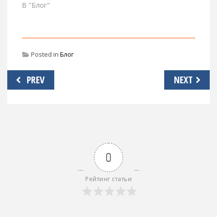
В "Блог"
Posted in
Блог
Навигация
PREV
NEXT
по
записям
0
Рейтинг статьи