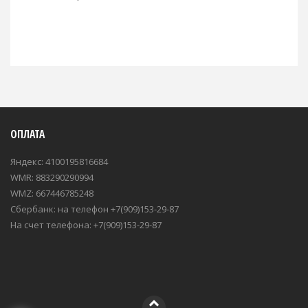
ОПЛАТА
Яндекс: 4100195816684
WMR: 883290290994
WMZ: 667446785248
Сбербанк: на телефон +7(909)153-29-87
На счет телефона: +7(909)153-29-87