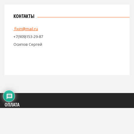
КОНТАКТЫ
fixin@mail.ru
+7(909)153-29-87
Осипов Сергей
ОПЛАТА
Яндекс: 4100195816684
WMR: 883290290994
WMZ: 667446785248