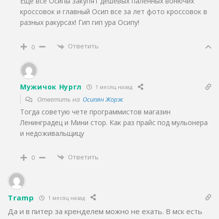
Еще все Осипы закупят дешевых паленных вонючих
кроссовок и главный Осип все за лет фото кроссовок в
разных ракурсах! Гип гип ура Осипу!
Ответить
0
Мужичок Нургл
1 месяц назад
Ответить на
Осипян Жорж
Тогда советую чете программистов магазин
Ленинградец и Мини стор. Как раз прайс под мульонера
и недоживальщицу
Ответить
0
Tramp
1 месяц назад
Да и в питер за кренделем можно не ехать. В мск есть