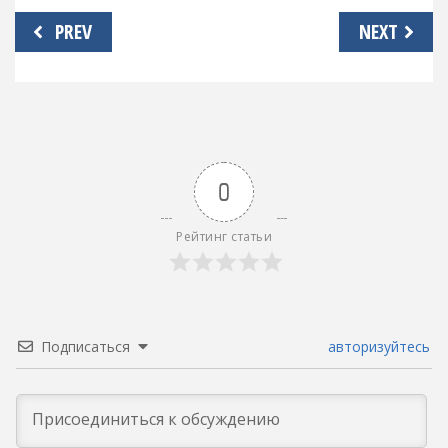
Навигация
PREV
NEXT
по
записям
0
Рейтинг статьи
Подписаться
авторизуйтесь