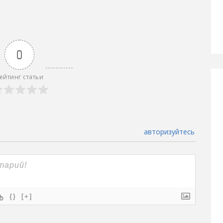
0
ейтинг статьи
авторизуйтесь
{}
[+]