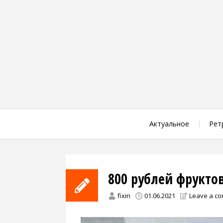
Skip
to
content
Актуальное
Рет
800 рублей фрукто
fixin
01.06.2021
Leave a c