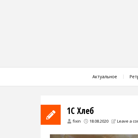
Skip
to
content
Актуальное
Рет
1С Хлеб
fixin
18.08.2020
Leave a c