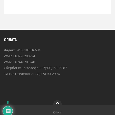
ОПЛАТА
Яндекс: 4100195816684
WMR: 883290290994
WMZ: 667446785248
Сбербанк: на телефон +7(909)153-29-87
На счет телефона: +7(909)153-29-87
8
©fixin