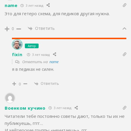
name
3 лет назад
Это для гетеро схема, для педиков другая нужна.
Ответить
0
Автор
fixin
3 лет назад
Ответить на
name
я в педиках не силен.
Ответить
0
Военком кучино
3 лет назад
Читатели тебе постоянно советы дают, только ты их не
публикуешь, гггг…
И хейтерские группы «нечитаешь», ггг….