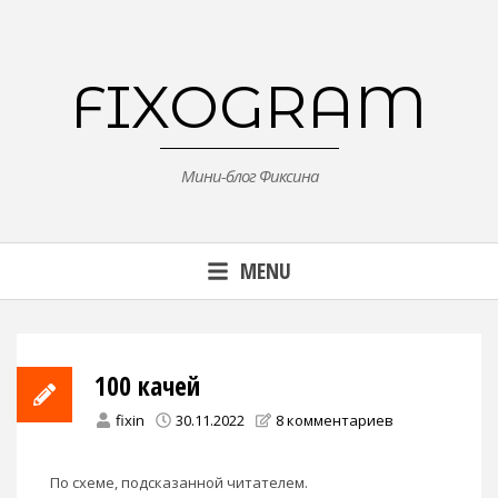
Skip
to
content
FIXOGRAM
Мини-блог Фиксина
MENU
100 качей
fixin
30.11.2022
8 комментариев
По схеме, подсказанной читателем.