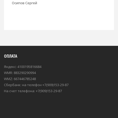
Осипов Сергей
ОПЛАТА
Яндекс: 4100195816684
WMR: 883290290994
WMZ: 667446785248
Сбербанк: на телефон +7(909)153-29-87
На счет телефона: +7(909)153-29-87