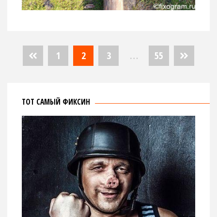
Пагинация
1
2
3
…
55
записей
ТОТ САМЫЙ ФИКСИН