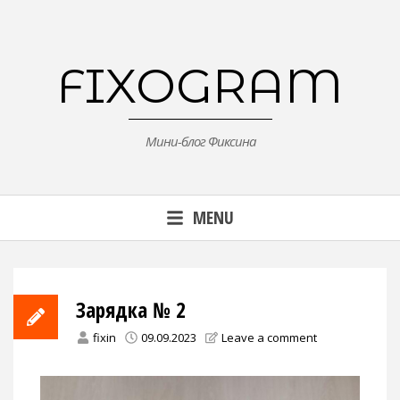
Skip
to
content
FIXOGRAM
Мини-блог Фиксина
MENU
Зарядка № 2
fixin
09.09.2023
Leave a comment