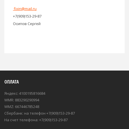
fixin@mail.ru
+7(909)153-29-87
Осипов Сергей
ОПЛАТА
Яндекс: 4100195816684
WMR: 883290290994
WMZ: 667446785248
Сбербанк: на телефон +7(909)153-29-87
На счет телефона: +7(909)153-29-87